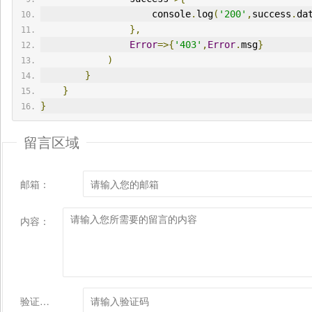
                    console
.
log
(
'200'
,
success
.
da
},
Error
=>{
'403'
,
Error
.
msg
}
)
}
}
}
留言区域
邮箱：
内容：
验证码：