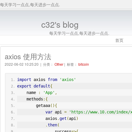
每天学习一点点,每天进步一点点.
c32's blog
每天学习一点点,每天进步一点点.
首页
axios 使用方法
2022-06-02 10:25:20 | 分类：
Other
| 标签：
bitcoin
import
 axios 
from
'axios'
export
default
{
    name 
:
'App'
,
    methods
:{
        getaaa
(){
var
 api 
=
'https://www.10.com/index/
            axios
.
get
(
api
)
.
then
(
                success
=>{