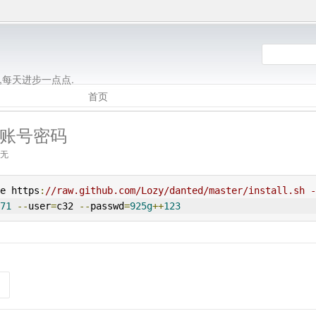
g
,每天进步一点点.
首页
带账号密码
 无
e https
:
//raw.github.com/Lozy/danted/master/install.sh -
71
--
user
=
c32 
--
passwd
=
925g
++
123